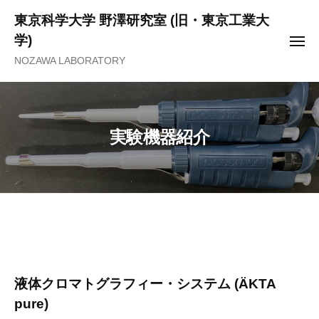
ュ
コ
ー
東京科学大学 野澤研究室 (旧・東京工業大
ン
学)
メ
テ
ニ
NOZAWA LABORATORY
ュ
ン
ー
ツ
へ
ス
実験機器紹介
キ
ッ
プ
実
験
液体クロマトグラフィー・システム (ÄKTA
機
pure)