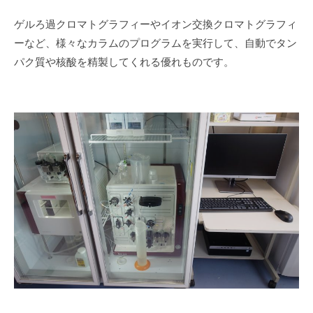
器
紹
ゲルろ過クロマトグラフィーやイオン交換クロマトグラフィ
ーなど、様々なカラムのプログラムを実行して、自動でタン
介
パク質や核酸を精製してくれる優れものです。
2025
年
12
月
2
日
by
nozawa-
lab