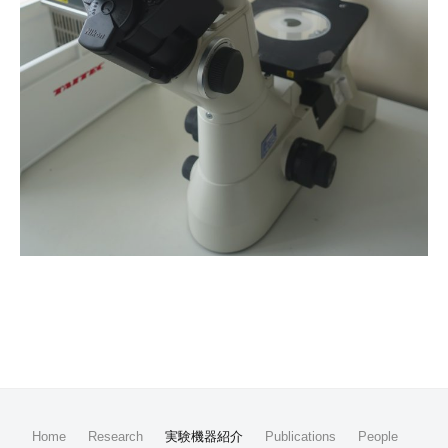
Home
Research
実験機器紹介
Publications
People